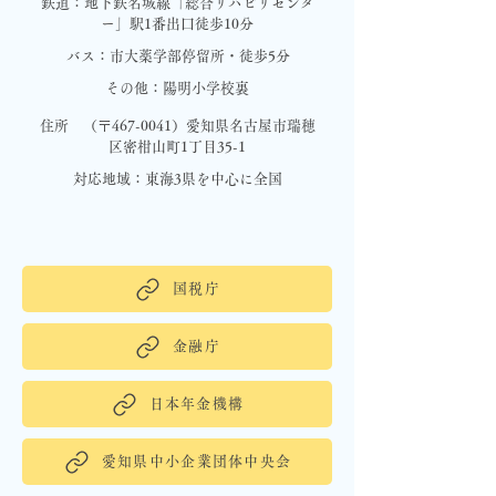
鉄道：地下鉄名城線「総合リハビリセンタ
ー」駅1番出口徒歩10分
バス：市大薬学部停留所・徒歩5分
その他：陽明小学校裏
住所 （〒467-0041）愛知県名古屋市瑞穂
区密柑山町1丁目35-1
対応地域：東海3県を中心に全国
国税庁
金融庁
日本年金機構
愛知県中小企業団体中央会