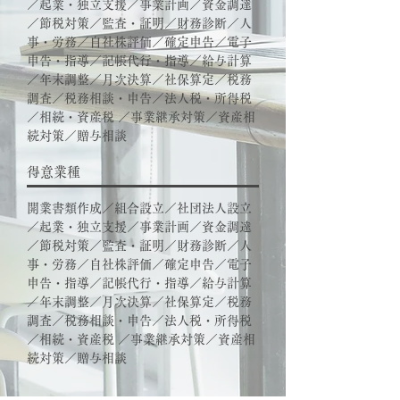
／起業・独立支援／事業計画／資金調達
／節税対策／監査・証明／財務診断／人
事・労務／自社株評価／確定申告／電子
申告・指導／記帳代行・指導／給与計算
／年末調整／月次決算／社保算定／税務
調査／税務相談・申告／法人税・所得税
／相続・資産税 ／事業継承対策／資産相
続対策／贈与相談
得意業種
開業書類作成／組合設立／社団法人設立
／起業・独立支援／事業計画／資金調達
／節税対策／監査・証明／財務診断／人
事・労務／自社株評価／確定申告／電子
申告・指導／記帳代行・指導／給与計算
／年末調整／月次決算／社保算定／税務
調査／税務相談・申告／法人税・所得税
／相続・資産税 ／事業継承対策／資産相
続対策／贈与相談