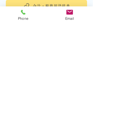
会計・税務用語辞典
Phone
Email
事務所情報
名称
渥美健吾税理士事務所
フリガナ
アツミケンゴゼイリシジムショ